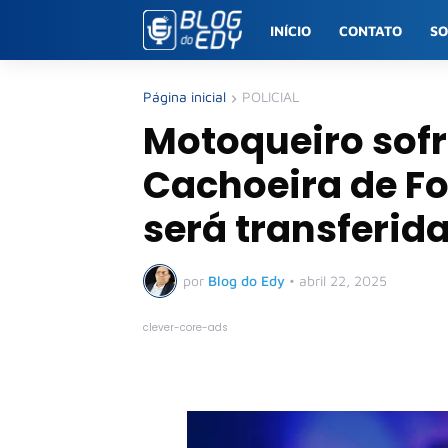
INÍCIO
CONTATO
S
Página inicial
POLICIAL
Motoqueiro sofr
Cachoeira de Fo
será transferid
por
Blog do Edy
•
abril 22, 2025
clever-core-ads