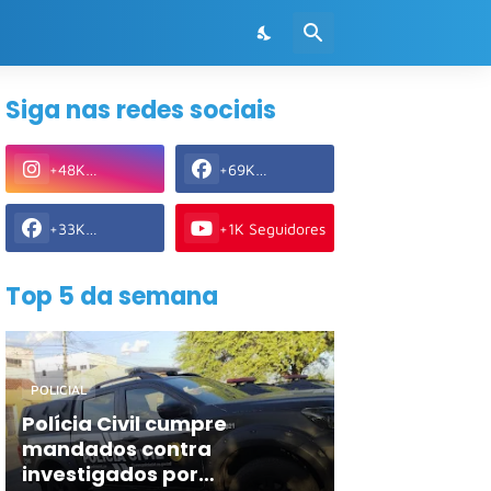
Siga nas redes sociais
+48K
+69K
Seguidores
Seguidores
+33K
+1K Seguidores
Seguidores
Top 5 da semana
POLICIAL
Polícia Civil cumpre
mandados contra
investigados por