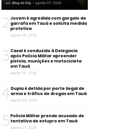
organização criminosa em
por
Blog do Edy
•
agosto 07, 2026
Tauá e outras cidades
2
Jovem é agredida com gargalo de
garrafa em Tauá e solicita medida
protetiva
agosto 06, 2026
3
Casal é conduzido à Delegacia
após Polícia Militar apreender
pistola, munições e motocicleta
em Tauá
agosto 06, 2026
4
Dupla é detida por porte ilegal de
arma e tráfico de drogas em Tauá
agosto 03, 2026
5
Polícia Militar prende acusado de
tentativa de estupro em Tauá
agosto 07, 2026