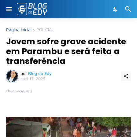
Página inicial
POLICIAL
Jovem sofre grave acidente
em Parambu e será feita a
transferência
por
Blog do Edy
abril 17, 2025
clever-core-ads