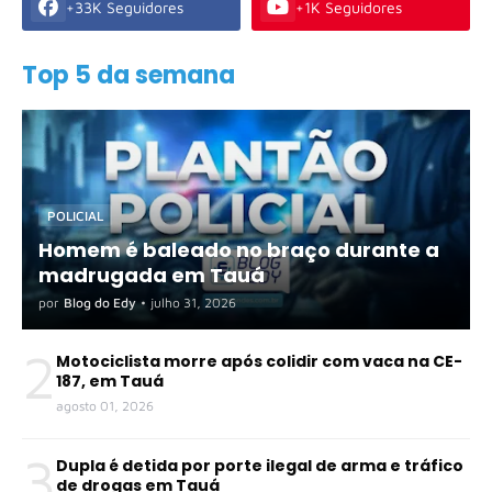
+33K Seguidores
+1K Seguidores
Top 5 da semana
POLICIAL
Homem é baleado no braço durante a
madrugada em Tauá
por
Blog do Edy
•
julho 31, 2026
2
Motociclista morre após colidir com vaca na CE-
187, em Tauá
agosto 01, 2026
3
Dupla é detida por porte ilegal de arma e tráfico
de drogas em Tauá