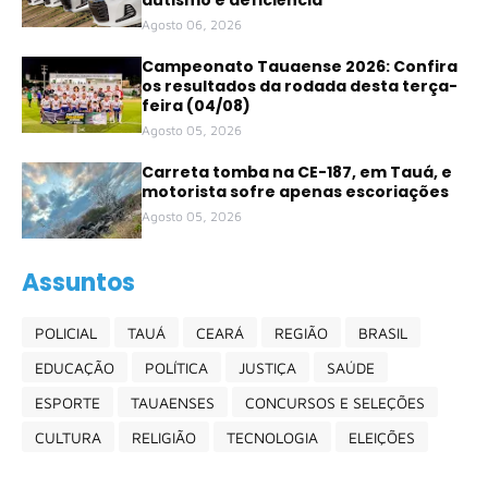
autismo e deficiência
Agosto 06, 2026
Campeonato Tauaense 2026: Confira
os resultados da rodada desta terça-
feira (04/08)
Agosto 05, 2026
Carreta tomba na CE-187, em Tauá, e
motorista sofre apenas escoriações
Agosto 05, 2026
Assuntos
POLICIAL
TAUÁ
CEARÁ
REGIÃO
BRASIL
EDUCAÇÃO
POLÍTICA
JUSTIÇA
SAÚDE
ESPORTE
TAUAENSES
CONCURSOS E SELEÇÕES
CULTURA
RELIGIÃO
TECNOLOGIA
ELEIÇÕES