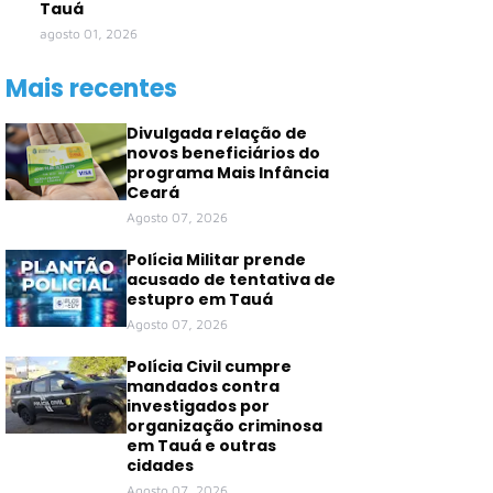
Tauá
agosto 01, 2026
Mais recentes
Divulgada relação de
novos beneficiários do
programa Mais Infância
Ceará
Agosto 07, 2026
Polícia Militar prende
acusado de tentativa de
estupro em Tauá
Agosto 07, 2026
Polícia Civil cumpre
mandados contra
investigados por
organização criminosa
em Tauá e outras
cidades
Agosto 07, 2026