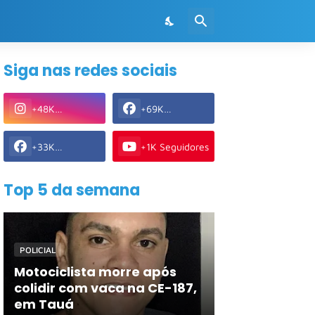
Siga nas redes sociais
+48K
+69K
Seguidores
Seguidores
+33K
+1K Seguidores
Seguidores
Top 5 da semana
POLICIAL
Motociclista morre após
colidir com vaca na CE-187,
em Tauá