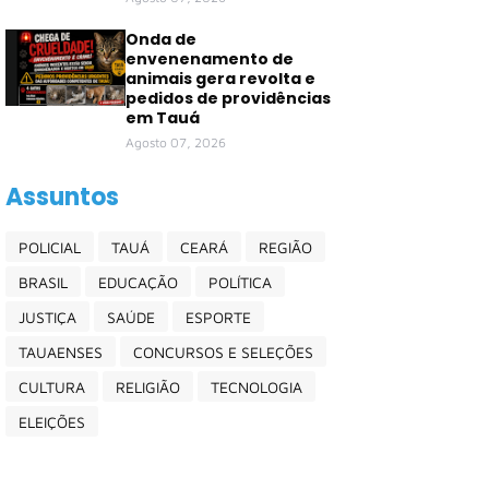
Onda de
envenenamento de
animais gera revolta e
pedidos de providências
em Tauá
Agosto 07, 2026
Assuntos
POLICIAL
TAUÁ
CEARÁ
REGIÃO
BRASIL
EDUCAÇÃO
POLÍTICA
JUSTIÇA
SAÚDE
ESPORTE
TAUAENSES
CONCURSOS E SELEÇÕES
CULTURA
RELIGIÃO
TECNOLOGIA
ELEIÇÕES