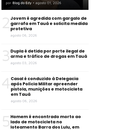
por
Blog do Edy
•
agosto 01, 2026
2
Jovem é agredida com gargalo de
garrafa em Tauá e solicita medida
protetiva
agosto 06, 2026
3
Dupla é detida por porte ilegal de
arma e tráfico de drogas em Tauá
agosto 03, 2026
4
Casal é conduzido à Delegacia
após Polícia Militar apreender
pistola, munições e motocicleta
em Tauá
agosto 06, 2026
5
Homem é encontrado morto ao
lado de motocicleta no
loteamento Barra dos Lulu, em