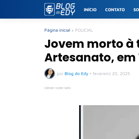
INÍCIO
CONTATO
S
Página inicial
POLICIAL
Jovem morto à t
Artesanato, em
por
Blog do Edy
•
fevereiro 20, 2025
clever-core-ads