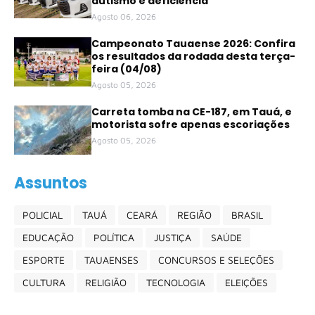
autismo e deficiência
Agosto 06, 2026
Campeonato Tauaense 2026: Confira
os resultados da rodada desta terça-
feira (04/08)
Agosto 05, 2026
Carreta tomba na CE-187, em Tauá, e
motorista sofre apenas escoriações
Agosto 05, 2026
Assuntos
POLICIAL
TAUÁ
CEARÁ
REGIÃO
BRASIL
EDUCAÇÃO
POLÍTICA
JUSTIÇA
SAÚDE
ESPORTE
TAUAENSES
CONCURSOS E SELEÇÕES
CULTURA
RELIGIÃO
TECNOLOGIA
ELEIÇÕES