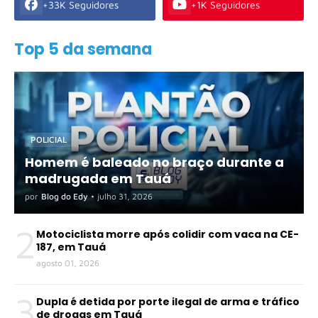
+33K Seguidores
+1K Seguidores
Top 5 da semana
POLICIAL
Homem é baleado no braço durante a
madrugada em Tauá
por
Blog do Edy
•
julho 31, 2026
2
Motociclista morre após colidir com vaca na CE-
187, em Tauá
agosto 01, 2026
3
Dupla é detida por porte ilegal de arma e tráfico
de drogas em Tauá