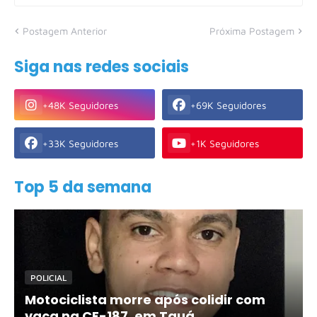
Postagem Anterior
Próxima Postagem
Siga nas redes sociais
+48K Seguidores
+69K Seguidores
+33K Seguidores
+1K Seguidores
Top 5 da semana
POLICIAL
Motociclista morre após colidir com
vaca na CE-187, em Tauá