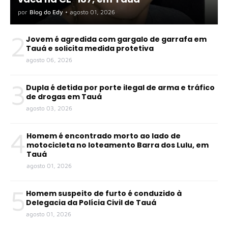
por
Blog do Edy
•
agosto 01, 2026
2
Jovem é agredida com gargalo de garrafa em
Tauá e solicita medida protetiva
agosto 06, 2026
3
Dupla é detida por porte ilegal de arma e tráfico
de drogas em Tauá
agosto 03, 2026
4
Homem é encontrado morto ao lado de
motocicleta no loteamento Barra dos Lulu, em
Tauá
agosto 01, 2026
5
Homem suspeito de furto é conduzido à
Delegacia da Polícia Civil de Tauá
agosto 01, 2026