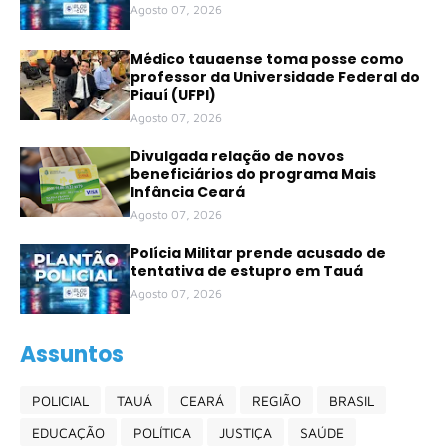
Agosto 07, 2026
Médico tauaense toma posse como
professor da Universidade Federal do
Piauí (UFPI)
Agosto 07, 2026
Divulgada relação de novos
beneficiários do programa Mais
Infância Ceará
Agosto 07, 2026
Polícia Militar prende acusado de
tentativa de estupro em Tauá
Agosto 07, 2026
Assuntos
POLICIAL
TAUÁ
CEARÁ
REGIÃO
BRASIL
EDUCAÇÃO
POLÍTICA
JUSTIÇA
SAÚDE