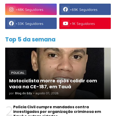
+48K Seguidores
+69K Seguidores
+33K Seguidores
+1K Seguidores
Top 5 da semana
POLICIAL
Motociclista morre após colidir com
vaca na CE-187, em Tauá
por
Blog do Edy
•
agosto 01, 2026
2
Polícia Civil cumpre mandados contra
investigados por organização criminosa em