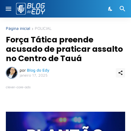
Página inicial
POLICIAL
Força Tática preende
acusado de praticar assalto
no Centro de Tauá
por
Blog do Edy
janeiro 17, 2025
clever-core-ads