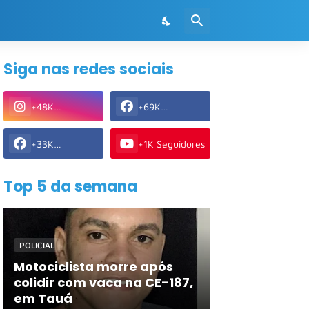
Siga nas redes sociais
+48K
+69K
Seguidores
Seguidores
+33K
+1K Seguidores
Seguidores
Top 5 da semana
POLICIAL
Motociclista morre após
colidir com vaca na CE-187,
em Tauá