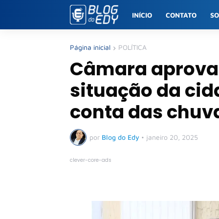
INÍCIO
CONTATO
S
Página inicial
POLÍTICA
Câmara aprova 
situação da cida
conta das chuv
por
Blog do Edy
•
janeiro 20, 2025
clever-core-ads