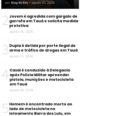
por
Blog do Edy
•
agosto 01, 2026
2
Jovem é agredida com gargalo de
garrafa em Tauá e solicita medida
protetiva
agosto 06, 2026
3
Dupla é detida por porte ilegal de
arma e tráfico de drogas em Tauá
agosto 03, 2026
4
Casal é conduzido à Delegacia
após Polícia Militar apreender
pistola, munições e motocicleta
em Tauá
agosto 06, 2026
5
Homem é encontrado morto ao
lado de motocicleta no
loteamento Barra dos Lulu, em