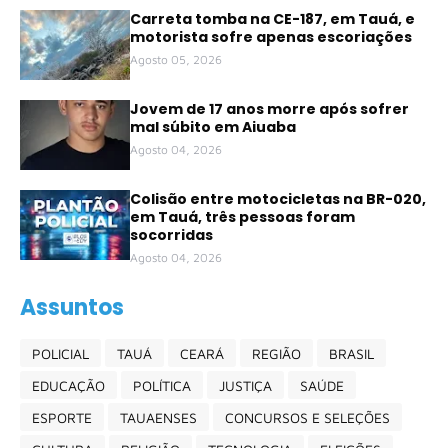
Carreta tomba na CE-187, em Tauá, e
motorista sofre apenas escoriações
Agosto 05, 2026
Jovem de 17 anos morre após sofrer
mal súbito em Aiuaba
Agosto 04, 2026
Colisão entre motocicletas na BR-020,
em Tauá, três pessoas foram
socorridas
Agosto 04, 2026
Assuntos
POLICIAL
TAUÁ
CEARÁ
REGIÃO
BRASIL
EDUCAÇÃO
POLÍTICA
JUSTIÇA
SAÚDE
ESPORTE
TAUAENSES
CONCURSOS E SELEÇÕES