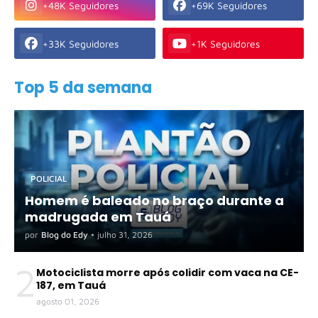
+48K Seguidores
+69K Seguidores
+33K Seguidores
+1K Seguidores
Top 5 da semana
POLICIAL
Homem é baleado no braço durante a
madrugada em Tauá
por
Blog do Edy
•
julho 31, 2026
2
Motociclista morre após colidir com vaca na CE-
187, em Tauá
agosto 01, 2026