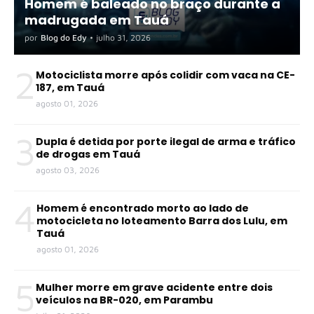
Homem é baleado no braço durante a
madrugada em Tauá
por
Blog do Edy
•
julho 31, 2026
2
Motociclista morre após colidir com vaca na CE-
187, em Tauá
agosto 01, 2026
3
Dupla é detida por porte ilegal de arma e tráfico
de drogas em Tauá
agosto 03, 2026
4
Homem é encontrado morto ao lado de
motocicleta no loteamento Barra dos Lulu, em
Tauá
agosto 01, 2026
5
Mulher morre em grave acidente entre dois
veículos na BR-020, em Parambu