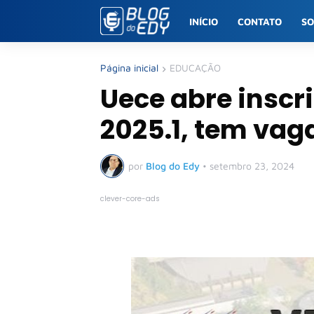
INÍCIO
CONTATO
S
Página inicial
EDUCAÇÃO
Uece abre inscr
2025.1, tem vag
por
Blog do Edy
•
setembro 23, 2024
clever-core-ads