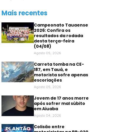
Mais recentes
Campeonato Tauaense
2026: Confira os
resultados da rodada
desta terça-feira
(04/08)
Agosto 05, 2026
Carreta tomba na CE-
187, em Tauá, e
motorista sofre apenas
escoriações
Agosto 05, 2026
Jovem de 17 anos morre
após sofrer mal súbito
em Aiuaba
Agosto 04, 2026
Colisão entre