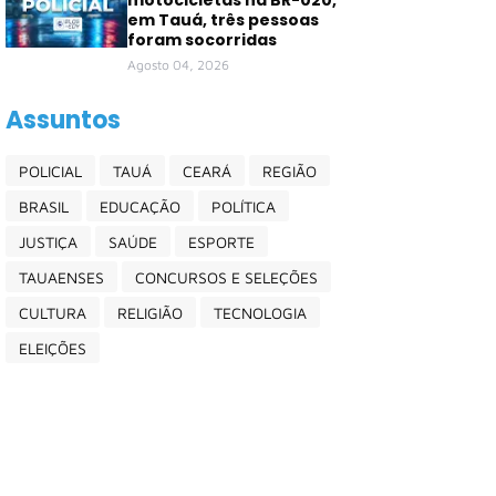
motocicletas na BR-020,
em Tauá, três pessoas
foram socorridas
Agosto 04, 2026
Assuntos
POLICIAL
TAUÁ
CEARÁ
REGIÃO
BRASIL
EDUCAÇÃO
POLÍTICA
JUSTIÇA
SAÚDE
ESPORTE
TAUAENSES
CONCURSOS E SELEÇÕES
CULTURA
RELIGIÃO
TECNOLOGIA
ELEIÇÕES