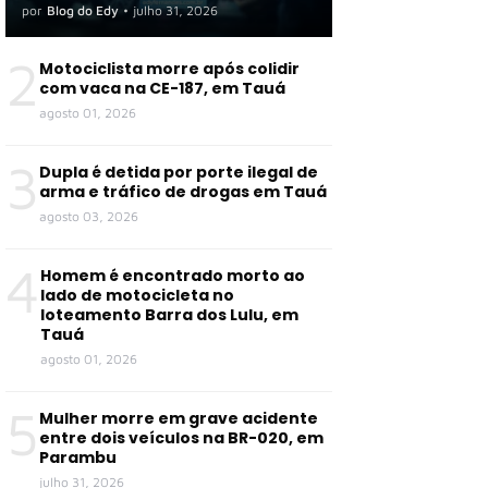
por
Blog do Edy
•
julho 31, 2026
2
Motociclista morre após colidir
com vaca na CE-187, em Tauá
agosto 01, 2026
3
Dupla é detida por porte ilegal de
arma e tráfico de drogas em Tauá
agosto 03, 2026
4
Homem é encontrado morto ao
lado de motocicleta no
loteamento Barra dos Lulu, em
Tauá
agosto 01, 2026
5
Mulher morre em grave acidente
entre dois veículos na BR-020, em
Parambu
julho 31, 2026