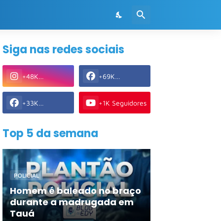
Siga nas redes sociais
+48K
+69K
Seguidores
Seguidores
+33K
+1K Seguidores
Seguidores
Top 5 da semana
POLICIAL
Homem é baleado no braço
durante a madrugada em
Tauá