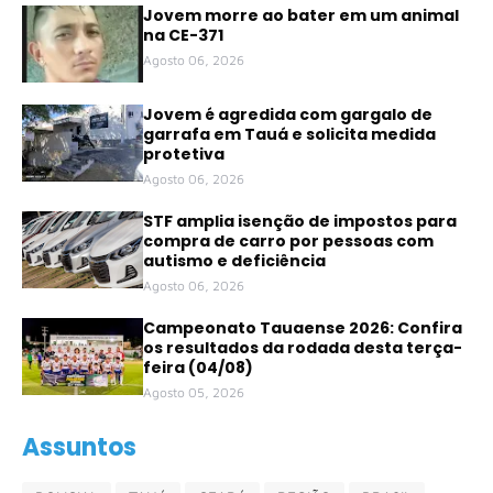
Jovem morre ao bater em um animal
na CE-371
Agosto 06, 2026
Jovem é agredida com gargalo de
garrafa em Tauá e solicita medida
protetiva
Agosto 06, 2026
STF amplia isenção de impostos para
compra de carro por pessoas com
autismo e deficiência
Agosto 06, 2026
Campeonato Tauaense 2026: Confira
os resultados da rodada desta terça-
feira (04/08)
Agosto 05, 2026
Assuntos