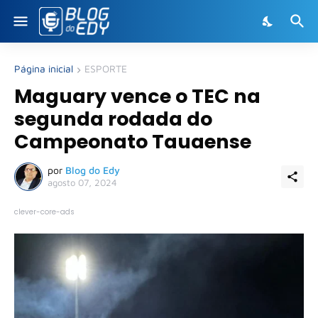
Página inicial
ESPORTE
Maguary vence o TEC na
segunda rodada do
Campeonato Tauaense
por
Blog do Edy
agosto 07, 2024
clever-core-ads