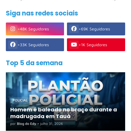
Siga nas redes sociais
+48K Seguidores
+69K Seguidores
+33K Seguidores
+1K Seguidores
Top 5 da semana
POLICIAL
Homem é baleado no braço durante a
madrugada em Tauá
por
Blog do Edy
•
julho 31, 2026