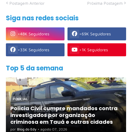
Postagem Anterior
Próxima Postagem
Siga nas redes sociais
+48K Seguidores
+69K Seguidores
+33K Seguidores
+1K Seguidores
Top 5 da semana
POLICIAL
Polícia Civil cumpre mandados contra
investigados por organização
criminosa em Tauá e outras cidades
por
Blog do Edy
•
agosto 07, 2026