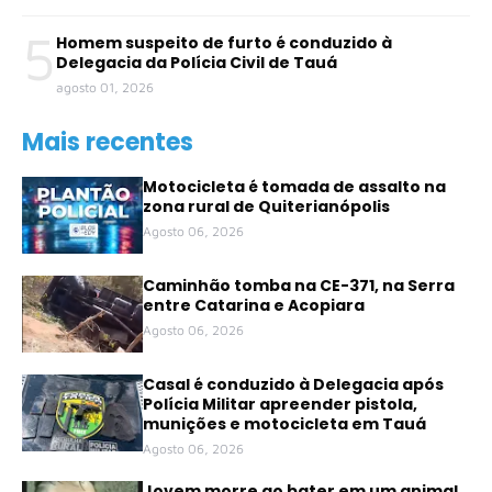
5
Homem suspeito de furto é conduzido à
Delegacia da Polícia Civil de Tauá
agosto 01, 2026
Mais recentes
Motocicleta é tomada de assalto na
zona rural de Quiterianópolis
Agosto 06, 2026
Caminhão tomba na CE-371, na Serra
entre Catarina e Acopiara
Agosto 06, 2026
Casal é conduzido à Delegacia após
Polícia Militar apreender pistola,
munições e motocicleta em Tauá
Agosto 06, 2026
Jovem morre ao bater em um animal