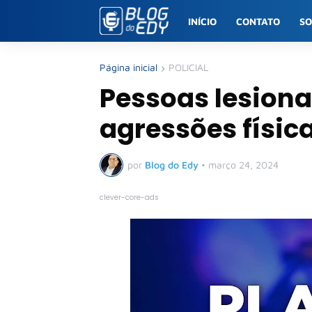
INÍCIO
CONTATO
S
Página inicial
POLICIAL
Pessoas lesiona
agressões físi
por
Blog do Edy
•
março 24, 2024
clever-core-ads