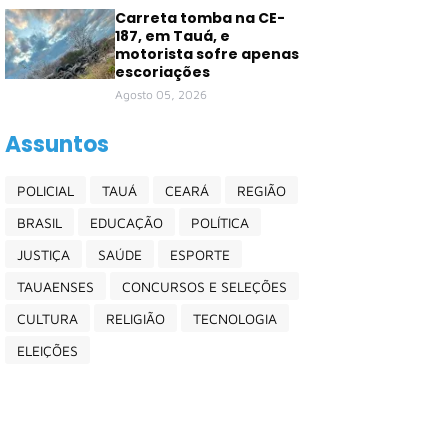
Carreta tomba na CE-
187, em Tauá, e
motorista sofre apenas
escoriações
Agosto 05, 2026
Assuntos
POLICIAL
TAUÁ
CEARÁ
REGIÃO
BRASIL
EDUCAÇÃO
POLÍTICA
JUSTIÇA
SAÚDE
ESPORTE
TAUAENSES
CONCURSOS E SELEÇÕES
CULTURA
RELIGIÃO
TECNOLOGIA
ELEIÇÕES