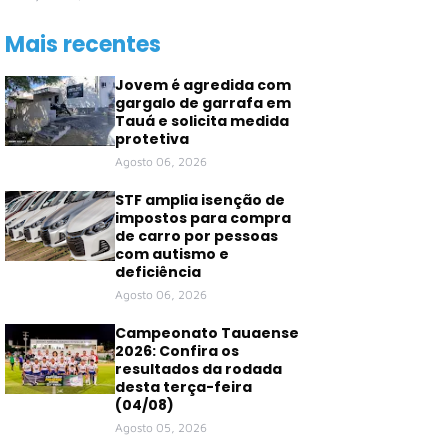
Mais recentes
Jovem é agredida com
gargalo de garrafa em
Tauá e solicita medida
protetiva
Agosto 06, 2026
STF amplia isenção de
impostos para compra
de carro por pessoas
com autismo e
deficiência
Agosto 06, 2026
Campeonato Tauaense
2026: Confira os
resultados da rodada
desta terça-feira
(04/08)
Agosto 05, 2026