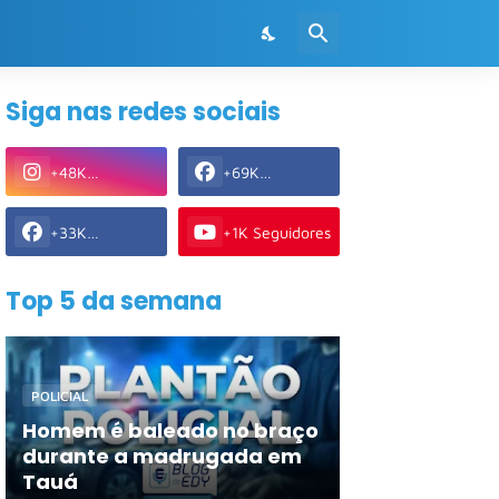
Siga nas redes sociais
+48K
+69K
Seguidores
Seguidores
+33K
+1K Seguidores
Seguidores
Top 5 da semana
POLICIAL
Homem é baleado no braço
durante a madrugada em
Tauá