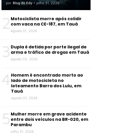
por
Blog do Edy
•
julho 31, 2026
2
Motociclista morre após colidir
com vaca na CE-187, em Tauá
agosto 01, 2026
3
Dupla é detida por porte ilegal de
arma e tráfico de drogas em Tauá
agosto 03, 2026
4
Homem é encontrado morto ao
lado de motocicleta no
loteamento Barra dos Lulu, em
Tauá
agosto 01, 2026
5
Mulher morre em grave acidente
entre dois veículos na BR-020, em
Parambu
julho 31, 2026