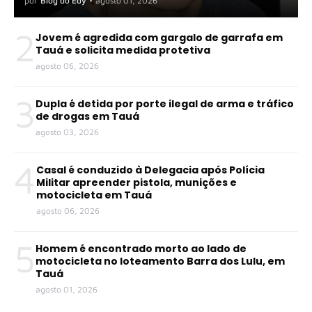
por
Blog do Edy
•
agosto 01, 2026
2
Jovem é agredida com gargalo de garrafa em
Tauá e solicita medida protetiva
agosto 06, 2026
3
Dupla é detida por porte ilegal de arma e tráfico
de drogas em Tauá
agosto 03, 2026
4
Casal é conduzido à Delegacia após Polícia
Militar apreender pistola, munições e
motocicleta em Tauá
agosto 06, 2026
5
Homem é encontrado morto ao lado de
motocicleta no loteamento Barra dos Lulu, em
Tauá
agosto 01, 2026