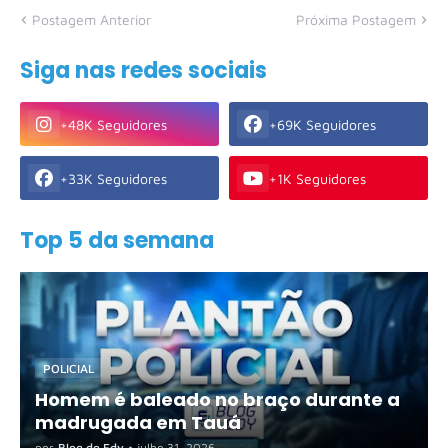
Postagem Anterior
Próxima Postagem
Siga nas redes sociais
+48K Seguidores
+69K Seguidores
+33K Seguidores
+1K Seguidores
Top 5 da semana
POLICIAL
Homem é baleado no braço durante a
madrugada em Tauá
por
Blog do Edy
•
julho 31, 2026