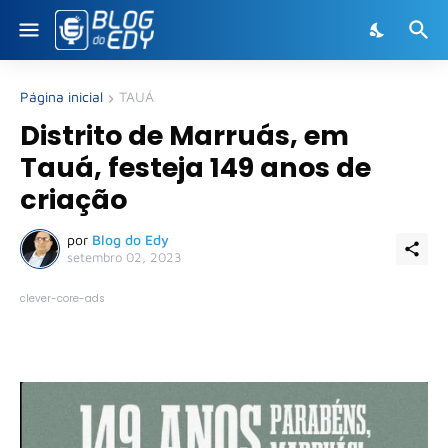
Página inicial
TAUÁ
Distrito de Marruás, em
Tauá, festeja 149 anos de
criação
por
Blog do Edy
setembro 02, 2023
clever-core-ads