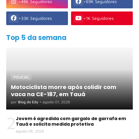
+48K Seguidores
+69K Seguidores
+33K Seguidores
+1K Seguidores
Top 5 da semana
POLICIAL
Motociclista morre após colidir com
vaca na CE-187, em Tauá
por
Blog do Edy
•
agosto 01, 2026
2
Jovem é agredida com gargalo de garrafa em
Tauá e solicita medida protetiva
agosto 06, 2026