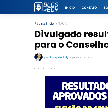
INÍCIO
CONTATO
S
Página inicial
TAUÁ
Divulgado resul
para o Conselho
por
Blog do Edy
•
junho 29, 2023
clever-core-ads