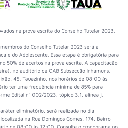
rovados na prova escrita do Conselho Tutelar 2023.
 membros do Conselho Tutelar 2023 será a
nça e do Adolescente. Essa etapa é obrigatória para
mo 50% de acertos na prova escrita. A capacitação
eira), no auditório da OAB Subsecção Inhamuns,
aixão, 45, Tauazinho, nos horários de 08:00 às
ário ter uma frequência mínima de 85% para
rme Edital n° 002/2023, tópico 3.1, alínea j.
ráter eliminatório, será realizada no dia
localizada na Rua Domingos Gomes, 174, Bairro
ário de 08:00 às 12:00. Consulte o cronograma no