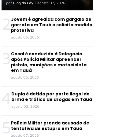
organização criminosa em
por
Blog do Edy
•
agosto 07, 2026
Tauá e outras cidades
2
Jovem é agredida com gargalo de
garrafa em Tauá e solicita medida
protetiva
agosto 06, 2026
3
Casal é conduzido à Delegacia
após Polícia Militar apreender
pistola, munições e motocicleta
em Tauá
agosto 06, 2026
4
Dupla é detida por porte ilegal de
arma e tráfico de drogas em Tauá
agosto 03, 2026
5
Polícia Militar prende acusado de
tentativa de estupro em Tauá
agosto 07, 2026