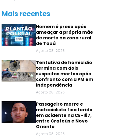
Mais recentes
Homem é preso após
ameaçar a própria mãe
de morte na zona rural
de Tauá
Agosto 08, 2026
Tentativa de homicídio
termina com dois
suspeitos mortos após
confronto com a PM em
Independência
Agosto 08, 2026
Passageiro morre e
motociclista fica ferido
em acidente na CE-187,
entre Crateús e Novo
Oriente
Agosto 08, 2026