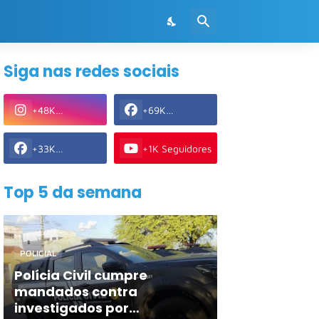
Siga nas redes sociais
+48K
+69K
Seguidores
Seguidores
+33K
+1K Seguidores
Seguidores
Top 5 da semana
POLICIAL
Polícia Civil cumpre
mandados contra
investigados por