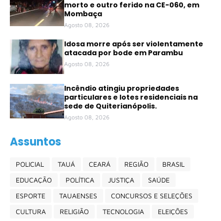
morto e outro ferido na CE-060, em
Mombaça
Agosto 08, 2026
Idosa morre após ser violentamente
atacada por bode em Parambu
Agosto 08, 2026
Incêndio atingiu propriedades
particulares e lotes residenciais na
sede de Quiterianópolis.
Agosto 08, 2026
Assuntos
POLICIAL
TAUÁ
CEARÁ
REGIÃO
BRASIL
EDUCAÇÃO
POLÍTICA
JUSTIÇA
SAÚDE
ESPORTE
TAUAENSES
CONCURSOS E SELEÇÕES
CULTURA
RELIGIÃO
TECNOLOGIA
ELEIÇÕES