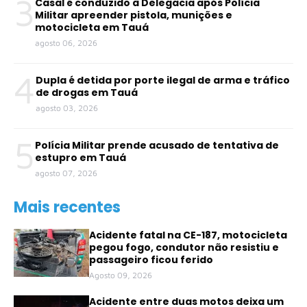
3
Casal é conduzido à Delegacia após Polícia
Militar apreender pistola, munições e
motocicleta em Tauá
agosto 06, 2026
4
Dupla é detida por porte ilegal de arma e tráfico
de drogas em Tauá
agosto 03, 2026
5
Polícia Militar prende acusado de tentativa de
estupro em Tauá
agosto 07, 2026
Mais recentes
Acidente fatal na CE-187, motocicleta
pegou fogo, condutor não resistiu e
passageiro ficou ferido
Agosto 09, 2026
Acidente entre duas motos deixa um