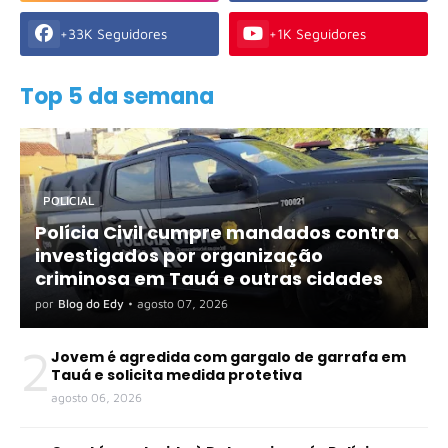
+33K Seguidores
+1K Seguidores
Top 5 da semana
POLICIAL
Polícia Civil cumpre mandados contra
investigados por organização
criminosa em Tauá e outras cidades
por
Blog do Edy
•
agosto 07, 2026
2
Jovem é agredida com gargalo de garrafa em
Tauá e solicita medida protetiva
agosto 06, 2026