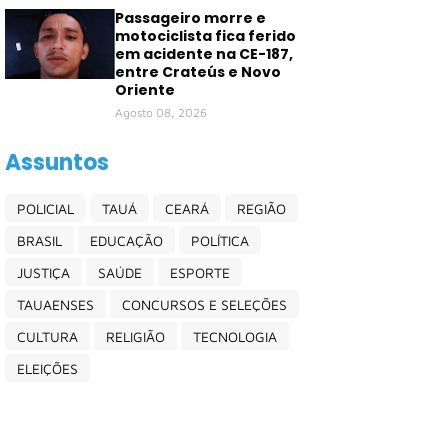
Passageiro morre e
motociclista fica ferido
em acidente na CE-187,
entre Crateús e Novo
Oriente
Agosto 08, 2026
Assuntos
POLICIAL
TAUÁ
CEARÁ
REGIÃO
BRASIL
EDUCAÇÃO
POLÍTICA
JUSTIÇA
SAÚDE
ESPORTE
TAUAENSES
CONCURSOS E SELEÇÕES
CULTURA
RELIGIÃO
TECNOLOGIA
ELEIÇÕES