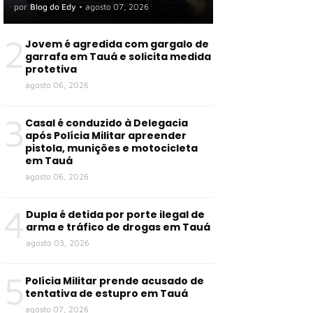
organização criminosa em
por
Blog do Edy
•
agosto 07, 2026
Tauá e outras cidades
2
Jovem é agredida com gargalo de
garrafa em Tauá e solicita medida
protetiva
agosto 06, 2026
3
Casal é conduzido à Delegacia
após Polícia Militar apreender
pistola, munições e motocicleta
em Tauá
agosto 06, 2026
4
Dupla é detida por porte ilegal de
arma e tráfico de drogas em Tauá
agosto 03, 2026
5
Polícia Militar prende acusado de
tentativa de estupro em Tauá
agosto 07, 2026