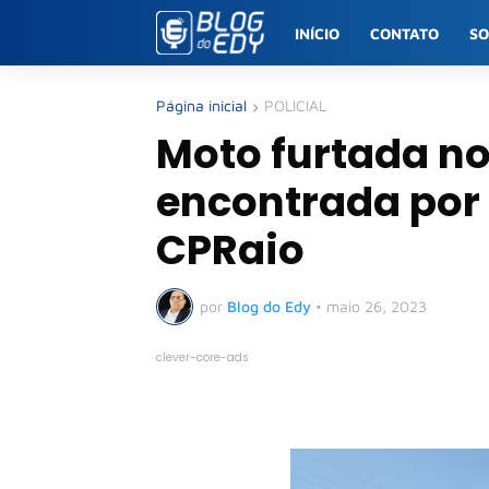
INÍCIO
CONTATO
S
Página inicial
POLICIAL
Moto furtada no
encontrada por
CPRaio
por
Blog do Edy
•
maio 26, 2023
clever-core-ads