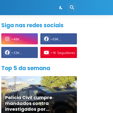
Siga nas redes sociais
+48K
+69K
Seguidores
Seguidores
+33K
+1K Seguidores
Seguidores
Top 5 da semana
POLICIAL
Polícia Civil cumpre
mandados contra
investigados por