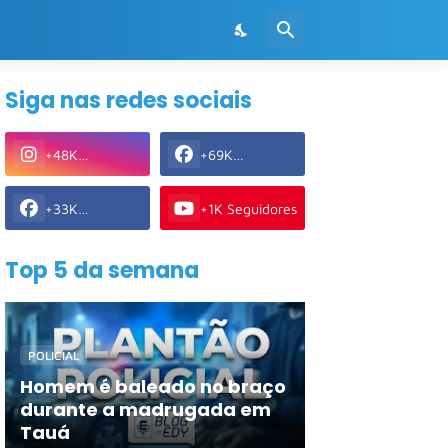
Siga nas redes sociais
+48K
+69K
Seguidores
Seguidores
+33K
+1K Seguidores
Seguidores
Top 5 da semana
POLICIAL
Homem é baleado no braço
durante a madrugada em
Tauá