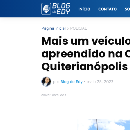
INÍCIO
CONTATO
S
Página inicial
POLICIAL
Mais um veícul
apreendido na 
Quiterianópolis
por
Blog do Edy
•
maio 28, 2023
clever-core-ads