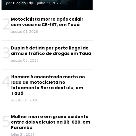
por
Blog do Edy
•
julho 31, 2026
2
Motociclista morre após colidir
com vaca na CE-187, em Tauá
agosto 01, 2026
3
Dupla é detida por porte ilegal de
arma e tráfico de drogas em Tauá
agosto 03, 2026
4
Homem é encontrado morto ao
lado de motocicleta no
loteamento Barra dos Lulu, em
Tauá
agosto 01, 2026
5
Mulher morre em grave acidente
entre dois veículos na BR-020, em
Parambu
julho 31, 2026