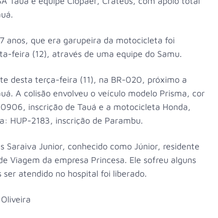
A Tauá e equipe Ciopaer, Crateús, com apoio total
auá.
7 anos, que era garupeira da motocicleta foi
ta-feira (12), através de uma equipe do Samu.
ite desta terça-feira (11), na BR-020, próximo a
auá. A colisão envolveu o veículo modelo Prisma, cor
0906, inscrição de Tauá e a motocicleta Honda,
aca: HUP-2183, inscrição de Parambu.
s Saraiva Junior, conhecido como Júnior, residente
de Viagem da empresa Princesa. Ele sofreu alguns
ser atendido no hospital foi liberado.
 Oliveira