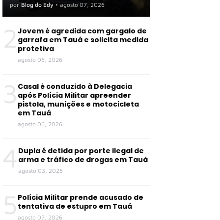
organização criminosa em
por
Blog do Edy
•
agosto 07, 2026
Tauá e outras cidades
2
Jovem é agredida com gargalo de
garrafa em Tauá e solicita medida
protetiva
agosto 06, 2026
3
Casal é conduzido à Delegacia
após Polícia Militar apreender
pistola, munições e motocicleta
em Tauá
agosto 06, 2026
4
Dupla é detida por porte ilegal de
arma e tráfico de drogas em Tauá
agosto 03, 2026
5
Polícia Militar prende acusado de
tentativa de estupro em Tauá
agosto 07, 2026