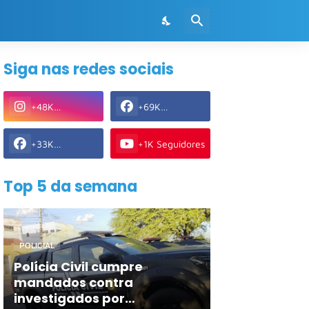
Siga nas redes sociais
+48K
+69K
Seguidores
Seguidores
+33K
+1K Seguidores
Seguidores
Top 5 da semana
POLICIAL
Polícia Civil cumpre
mandados contra
investigados por