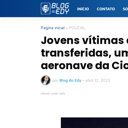
INÍCIO
CONTATO
S
Página inicial
POLICIAL
Jovens vítimas 
transferidas, u
aeronave da Ci
por
Blog do Edy
•
abril 12, 2023
clever-core-ads