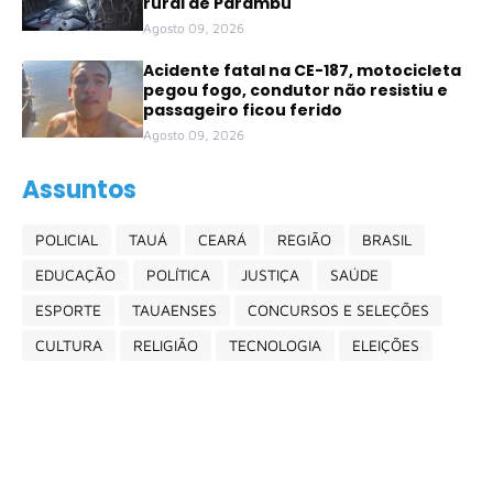
rural de Parambu
Agosto 09, 2026
Acidente fatal na CE-187, motocicleta
pegou fogo, condutor não resistiu e
passageiro ficou ferido
Agosto 09, 2026
Assuntos
POLICIAL
TAUÁ
CEARÁ
REGIÃO
BRASIL
EDUCAÇÃO
POLÍTICA
JUSTIÇA
SAÚDE
ESPORTE
TAUAENSES
CONCURSOS E SELEÇÕES
CULTURA
RELIGIÃO
TECNOLOGIA
ELEIÇÕES