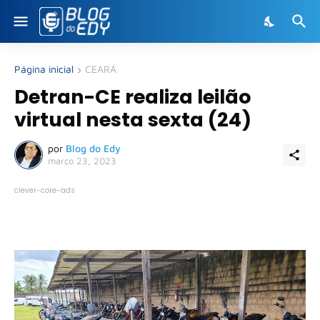
Página inicial
CEARÁ
Detran-CE realiza leilão
virtual nesta sexta (24)
por
Blog do Edy
março 23, 2023
clever-core-ads