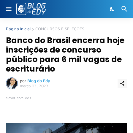
Página inicial
CONCURSOS E SELEÇÕES
Banco do Brasil encerra hoje
inscrições de concurso
público para 6 mil vagas de
escriturário
por
Blog do Edy
março 03, 2023
clever-core-ads