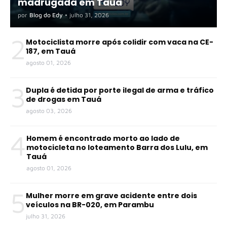
madrugada em Tauá
por
Blog do Edy
•
julho 31, 2026
2
Motociclista morre após colidir com vaca na CE-
187, em Tauá
agosto 01, 2026
3
Dupla é detida por porte ilegal de arma e tráfico
de drogas em Tauá
agosto 03, 2026
4
Homem é encontrado morto ao lado de
motocicleta no loteamento Barra dos Lulu, em
Tauá
agosto 01, 2026
5
Mulher morre em grave acidente entre dois
veículos na BR-020, em Parambu
julho 31, 2026