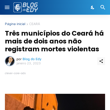
Página inicial
CEARÁ
Três municípios do Ceará há
mais de dois anos não
registram mortes violentas
por
Blog do Edy
janeiro 23, 2023
clever-core-ads