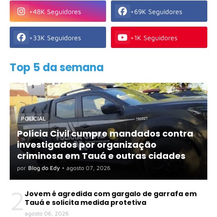
+48K Seguidores
+69K Seguidores
+33K Seguidores
+1K Seguidores
Top 5 da semana
POLICIAL
Polícia Civil cumpre mandados contra
investigados por organização
criminosa em Tauá e outras cidades
por
Blog do Edy
•
agosto 07, 2026
2
Jovem é agredida com gargalo de garrafa em
Tauá e solicita medida protetiva
agosto 06, 2026