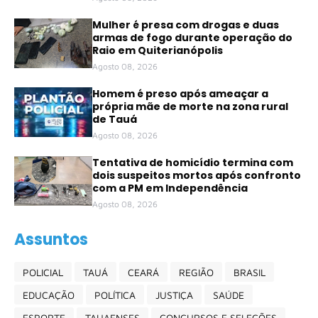
Mulher é presa com drogas e duas
armas de fogo durante operação do
Raio em Quiterianópolis
Agosto 08, 2026
Homem é preso após ameaçar a
própria mãe de morte na zona rural
de Tauá
Agosto 08, 2026
Tentativa de homicídio termina com
dois suspeitos mortos após confronto
com a PM em Independência
Agosto 08, 2026
Assuntos
POLICIAL
TAUÁ
CEARÁ
REGIÃO
BRASIL
EDUCAÇÃO
POLÍTICA
JUSTIÇA
SAÚDE
ESPORTE
TAUAENSES
CONCURSOS E SELEÇÕES