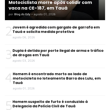
Motociclista morre após colidir com
vaca na CE-187, em Tauá
por
Blog do Edy
•
agosto 01, 2026
2
Jovem é agredida com gargalo de garrafa em
Tauá e solicita medida protetiva
agosto 06, 2026
3
Dupla é detida por porte ilegal de arma e tráfico
de drogas em Tauá
agosto 03, 2026
4
Homem é encontrado morto ao lado de
motocicleta no loteamento Barra dos Lulu, em
Tauá
agosto 01, 2026
5
Homem suspeito de furto é conduzido à
Delegacia da Polícia Civil de Tauá