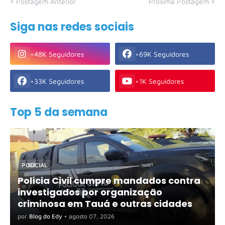
Postagem Anterior
Próxima Postagem
Siga nas redes sociais
+48K Seguidores
+69K Seguidores
+33K Seguidores
+1K Seguidores
Top 5 da semana
POLICIAL
Polícia Civil cumpre mandados contra
investigados por organização
criminosa em Tauá e outras cidades
por
Blog do Edy
•
agosto 07, 2026