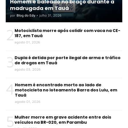
Homem é baleado no braço durante a
madrugada em Tauá
por
Blog do Edy
•
julho 31, 2026
2
Motociclista morre após colidir com vaca na CE-
187, em Tauá
agosto 01, 2026
3
Dupla é detida por porte ilegal de arma e tráfico
de drogas em Tauá
agosto 03, 2026
4
Homem é encontrado morto ao lado de
motocicleta no loteamento Barra dos Lulu, em
Tauá
agosto 01, 2026
5
Mulher morre em grave acidente entre dois
veículos na BR-020, em Parambu