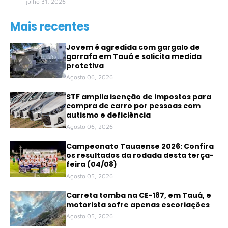
julho 31, 2026
Mais recentes
Jovem é agredida com gargalo de
garrafa em Tauá e solicita medida
protetiva
Agosto 06, 2026
STF amplia isenção de impostos para
compra de carro por pessoas com
autismo e deficiência
Agosto 06, 2026
Campeonato Tauaense 2026: Confira
os resultados da rodada desta terça-
feira (04/08)
Agosto 05, 2026
Carreta tomba na CE-187, em Tauá, e
motorista sofre apenas escoriações
Agosto 05, 2026