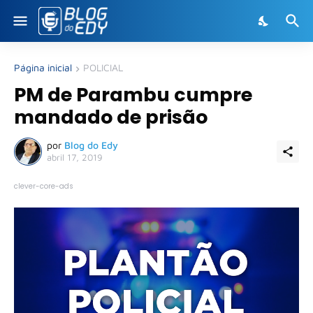
Página inicial
POLICIAL
PM de Parambu cumpre
mandado de prisão
por
Blog do Edy
abril 17, 2019
clever-core-ads