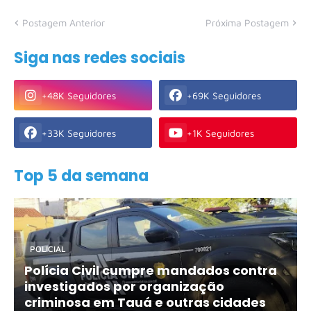
Postagem Anterior
Próxima Postagem
Siga nas redes sociais
+48K Seguidores
+69K Seguidores
+33K Seguidores
+1K Seguidores
Top 5 da semana
POLICIAL
Polícia Civil cumpre mandados contra
investigados por organização
criminosa em Tauá e outras cidades