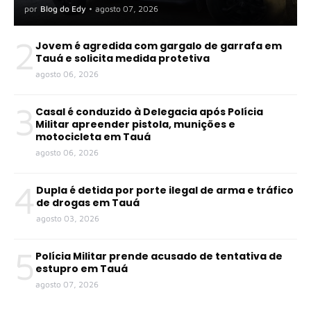
por
Blog do Edy
•
agosto 07, 2026
2
Jovem é agredida com gargalo de garrafa em
Tauá e solicita medida protetiva
agosto 06, 2026
3
Casal é conduzido à Delegacia após Polícia
Militar apreender pistola, munições e
motocicleta em Tauá
agosto 06, 2026
4
Dupla é detida por porte ilegal de arma e tráfico
de drogas em Tauá
agosto 03, 2026
5
Polícia Militar prende acusado de tentativa de
estupro em Tauá
agosto 07, 2026