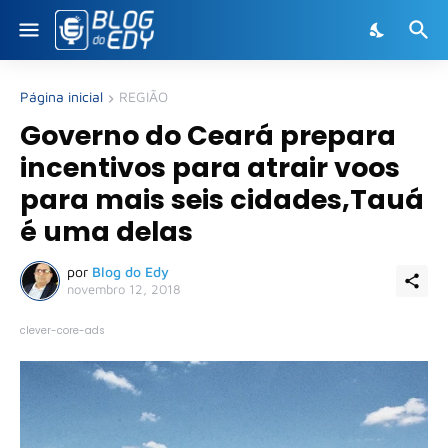
Página inicial
REGIÃO
Governo do Ceará prepara
incentivos para atrair voos
para mais seis cidades,Tauá
é uma delas
por
Blog do Edy
novembro 12, 2018
clever-core-ads