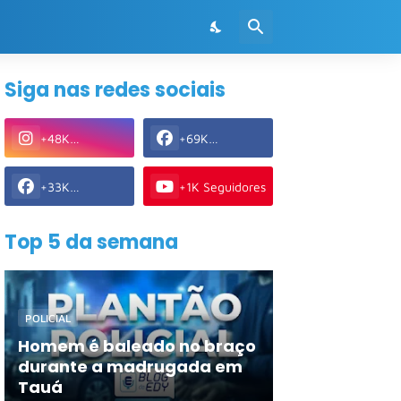
Siga nas redes sociais
+48K
+69K
Seguidores
Seguidores
+33K
+1K Seguidores
Seguidores
Top 5 da semana
POLICIAL
Homem é baleado no braço
durante a madrugada em
Tauá