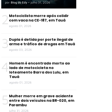
por
Blog do Edy
•
julho 31, 2026
2
Motociclista morre após colidir
com vaca na CE-187, em Tauá
agosto 01, 2026
3
Dupla é detida por porte ilegal de
arma e tráfico de drogas em Tauá
agosto 03, 2026
4
Homem é encontrado morto ao
lado de motocicleta no
loteamento Barra dos Lulu, em
Tauá
agosto 01, 2026
5
Mulher morre em grave acidente
entre dois veículos na BR-020, em
Parambu
julho 31, 2026