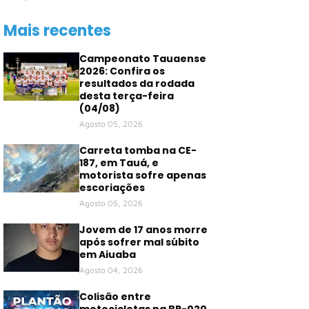
Mais recentes
Campeonato Tauaense
2026: Confira os
resultados da rodada
desta terça-feira
(04/08)
Agosto 05, 2026
Carreta tomba na CE-
187, em Tauá, e
motorista sofre apenas
escoriações
Agosto 05, 2026
Jovem de 17 anos morre
após sofrer mal súbito
em Aiuaba
Agosto 04, 2026
Colisão entre