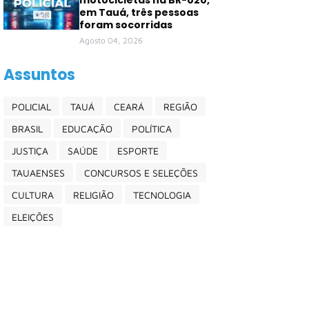
motocicletas na BR-020,
em Tauá, três pessoas
foram socorridas
Agosto 04, 2026
Assuntos
POLICIAL
TAUÁ
CEARÁ
REGIÃO
BRASIL
EDUCAÇÃO
POLÍTICA
JUSTIÇA
SAÚDE
ESPORTE
TAUAENSES
CONCURSOS E SELEÇÕES
CULTURA
RELIGIÃO
TECNOLOGIA
ELEIÇÕES