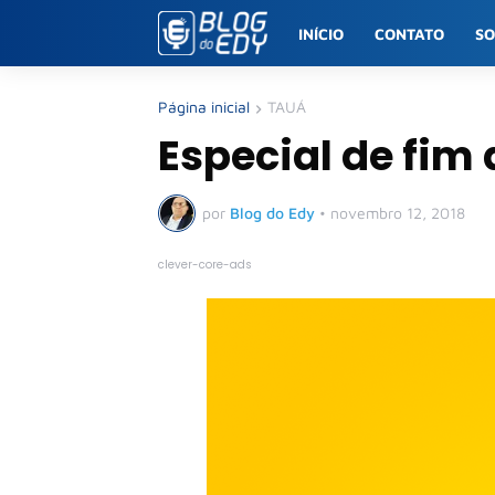
INÍCIO
CONTATO
S
Página inicial
TAUÁ
Especial de fim
por
Blog do Edy
•
novembro 12, 2018
clever-core-ads