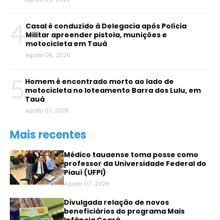
4
Casal é conduzido à Delegacia após Polícia
Militar apreender pistola, munições e
motocicleta em Tauá
agosto 06, 2026
5
Homem é encontrado morto ao lado de
motocicleta no loteamento Barra dos Lulu, em
Tauá
agosto 01, 2026
Mais recentes
Médico tauaense toma posse como
professor da Universidade Federal do
Piauí (UFPI)
Agosto 07, 2026
Divulgada relação de novos
beneficiários do programa Mais
Infância Ceará